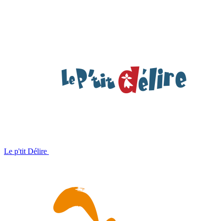
Le p'tit Délire