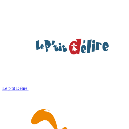
Le p'tit Délire